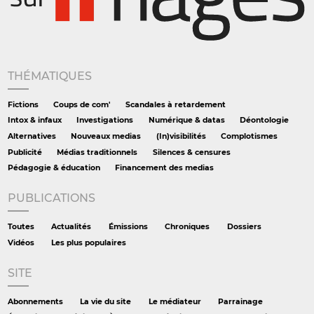
THÉMATIQUES
Fictions
Coups de com'
Scandales à retardement
Intox & infaux
Investigations
Numérique & datas
Déontologie
Alternatives
Nouveaux medias
(In)visibilités
Complotismes
Publicité
Médias traditionnels
Silences & censures
Pédagogie & éducation
Financement des medias
PUBLICATIONS
Toutes
Actualités
Émissions
Chroniques
Dossiers
Vidéos
Les plus populaires
SITE
Abonnements
La vie du site
Le médiateur
Parrainage