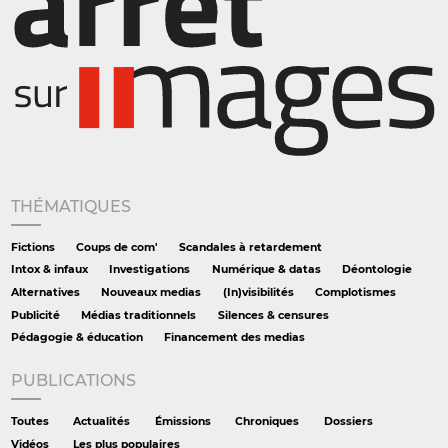
THÉMATIQUES
Fictions
Coups de com'
Scandales à retardement
Intox & infaux
Investigations
Numérique & datas
Déontologie
Alternatives
Nouveaux medias
(In)visibilités
Complotismes
Publicité
Médias traditionnels
Silences & censures
Pédagogie & éducation
Financement des medias
PUBLICATIONS
Toutes
Actualités
Émissions
Chroniques
Dossiers
Vidéos
Les plus populaires