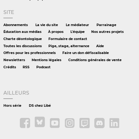
SITE
Abonnements
La vie du site
Le médiateur
Parrainage
Éducation aux médias
À propos
L'équipe
Nos autres projets
Charte déontologique
Formulaire de contact
Toutes les discussions
Pige, stage, alternance
Aide
Offres pour les professionnels
Faire un don défiscalisable
Newsletters
Mentions légales
Conditions générales de vente
Crédits
RSS
Podcast
AILLEURS
Hors série
DS chez Libé