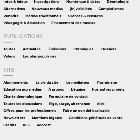
Intox & infaux
Investigations
Numérique & datas
Déontologie
Alternatives
Nouveaux medias
(In)visibilités
Complotismes
Publicité
Médias traditionnels
Silences & censures
Pédagogie & éducation
Financement des medias
PUBLICATIONS
Toutes
Actualités
Émissions
Chroniques
Dossiers
Vidéos
Les plus populaires
SITE
Abonnements
La vie du site
Le médiateur
Parrainage
Éducation aux médias
À propos
L'équipe
Nos autres projets
Charte déontologique
Formulaire de contact
Toutes les discussions
Pige, stage, alternance
Aide
Offres pour les professionnels
Faire un don défiscalisable
Newsletters
Mentions légales
Conditions générales de vente
Crédits
RSS
Podcast