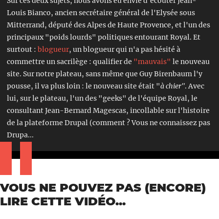
Sur ces deux sujets, nous avons eu envie d'écouter Jean-
Louis Bianco, ancien secrétaire général de l'Elysée sous
Mitterrand, député des Alpes de Haute Provence, et l'un des
principaux "poids lourds" politiques entourant Royal. Et
surtout :
blogueur
, un blogueur qui n'a pas hésité à
commettre un sacrilège : qualifier de
"mauvais"
le nouveau
site. Sur notre plateau, sans même que Guy Birenbaum l'y
pousse, il va plus loin : le nouveau site était "
à chier"
. Avec
lui, sur le plateau, l'un des "geeks" de l'équipe Royal, le
consultant Jean-Bernard Magescas, incollable sur l'histoire
de la plateforme Drupal (comment ? Vous ne connaissez pas
Drupa...
VOUS NE POUVEZ PAS (ENCORE)
LIRE CETTE VIDÉO...