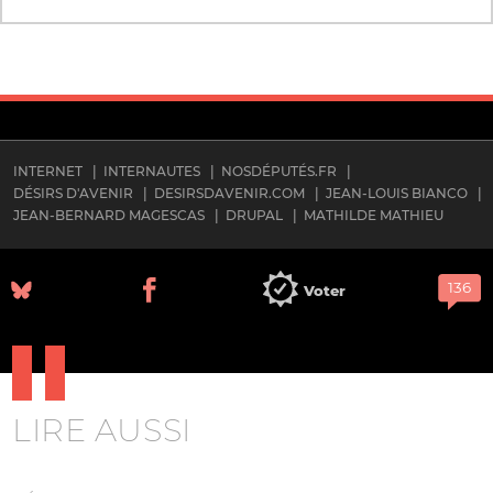
INTERNET
INTERNAUTES
NOSDÉPUTÉS.FR
DÉSIRS D'AVENIR
DESIRSDAVENIR.COM
JEAN-LOUIS BIANCO
JEAN-BERNARD MAGESCAS
DRUPAL
MATHILDE MATHIEU
Voter
LIRE AUSSI