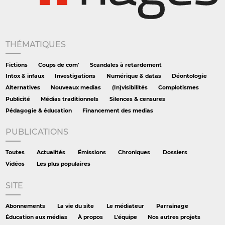
THÉMATIQUES
Fictions
Coups de com'
Scandales à retardement
Intox & infaux
Investigations
Numérique & datas
Déontologie
Alternatives
Nouveaux medias
(In)visibilités
Complotismes
Publicité
Médias traditionnels
Silences & censures
Pédagogie & éducation
Financement des medias
PUBLICATIONS
Toutes
Actualités
Émissions
Chroniques
Dossiers
Vidéos
Les plus populaires
SITE
Abonnements
La vie du site
Le médiateur
Parrainage
Éducation aux médias
À propos
L'équipe
Nos autres projets