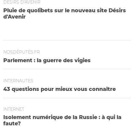
DÉSIRS D'AVENIR
Pluie de quolibets sur le nouveau site Désirs
d'Avenir
Un mystère : Pierre Bergé va-t-il payer la facture de 41 860
euros ?
NOSDÉPUTÉS.FR
Parlement : la guerre des vigies
INTERNAUTES
43 questions pour mieux vous connaître
INTERNET
Isolement numérique de la Russie : à qui la
faute?
Les Gafam ont déserté le pays