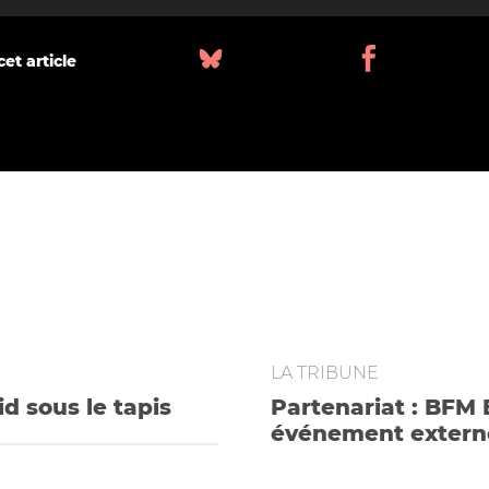
et article
LA TRIBUNE
id sous le tapis
Partenariat : BFM 
événement extern
La rédaction proteste, la