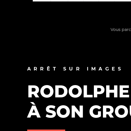
Vous par
La vie du site
ARRÊT SUR IMAGES
RODOLPHE 
À SON GRO