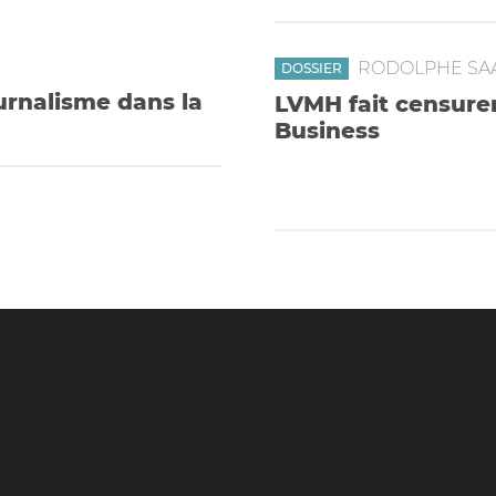
RODOLPHE SA
DOSSIER
journalisme dans la
LVMH fait censure
Business
La maison de luxe a dema
difficultés de sa compagn