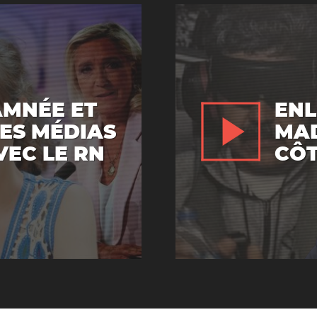
AMNÉE ET
ENL
LES MÉDIAS
MAD
VEC LE RN
CÔT