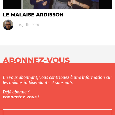
LE MALAISE ARDISSON
14 juillet 2025
ABONNEZ-VOUS
En vous abonnant, vous contribuez à une information sur
les médias indépendante et sans pub.
Déjà abonné ?
connectez-vous !