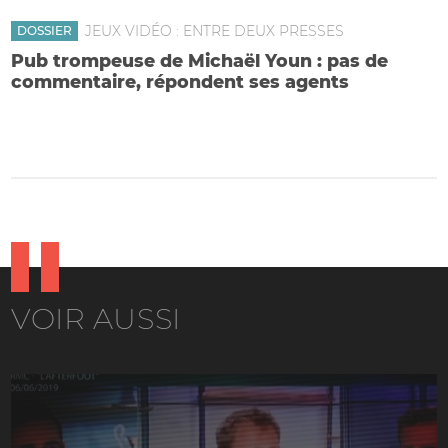
JEUX VIDÉO : ENTRE DEUX PRESSES
DOSSIER
Pub trompeuse de Michaël Youn : pas de
commentaire, répondent ses agents
La célébrité et trois youtubeurs cloués au pilori par un
vidéaste qui a (lui) refusé de promouvoir le jeu mobile "Last
War"
VOIR AUSSI