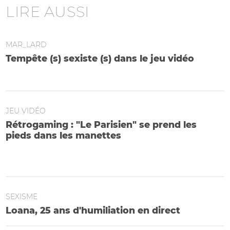
LIRE AUSSI
MAR_LARD
Tempête (s) sexiste (s) dans le jeu vidéo
Une développeuse et une youtubeuse violemment attaquées
JEU VIDÉO
Rétrogaming : "Le Parisien" se prend les
pieds dans les manettes
Le quotidien et un hebdo local font la promotion d'une
console illégale dans des articles erronés
SEXISME
Loana, 25 ans d'humiliation en direct