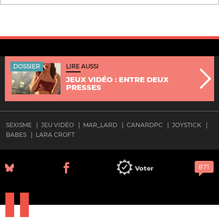
DOSSIER
LIRE AUSSI
JEUX VIDÉO : ENTRE DEUX
PRESSES
SEXISME
JEU VIDÉO
MAR_LARD
CANARDPC
JOYSTICK
BABES
LARA CROFT
Voter