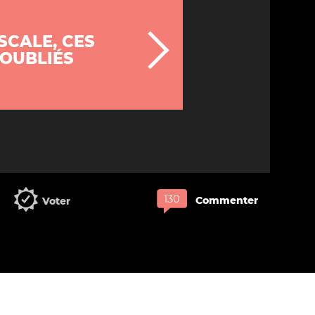
SCALE, CES
 OUBLIÉS
Voter
Commenter