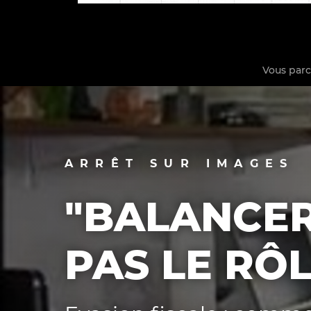
Vous par
La vie du site
ARRÊT SUR IMAGES
"BALANCER
PAS LE RÔL