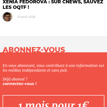
XENIA FEDOROVA : SUR CNEWS, SAUVEZ
LES OQTF !
01 août 2026
ABONNEZ-VOUS
En vous abonnant, vous contribuez à une information sur
les médias indépendante et sans pub.
Déjà abonné ?
connectez-vous !
1 mois pour 1€