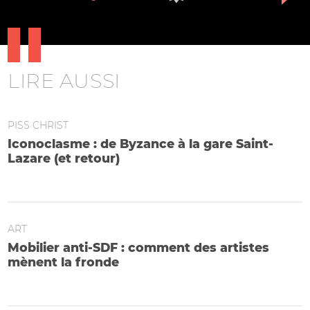
LIRE AUSSI
PISS CHRIST
Iconoclasme : de Byzance à la gare Saint-
Lazare (et retour)
Et du concile de Nicée aux déboulonneurs
ART
Mobilier anti-SDF : comment des artistes
mènent la fronde
Bancs en tube, combinaisons avec coussins intégrés, etc.