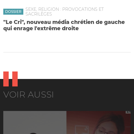
SEXE, RELIGION : PROVOCATIONS ET
DOSSIER
SACRILÈGES
"Le Cri", nouveau média chrétien de gauche
qui enrage l'extrême droite
L'abbé Raffray : "De quel droit se disent-ils chrétiens ? Qui les
finance ?"
VOIR AUSSI