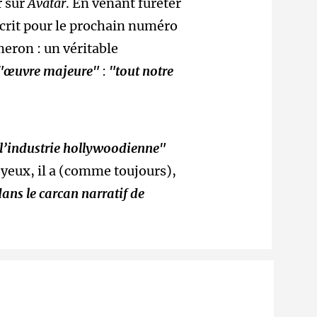
r sur
Avatar
. En venant fureter
écrit pour le prochain numéro
eron : un véritable
"œuvre majeure"
:
"tout notre
 l’industrie hollywoodienne"
 yeux, il a (comme toujours),
ns le carcan narratif de