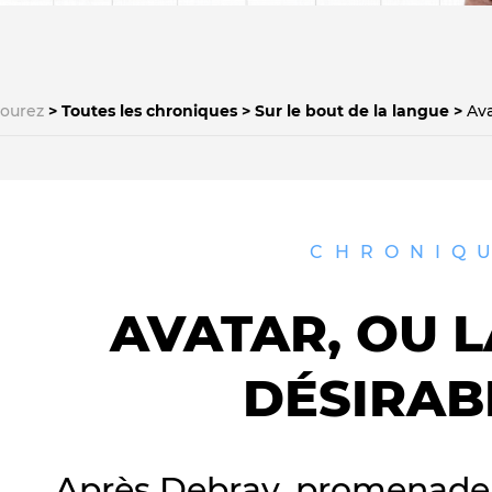
courez
Toutes les chroniques
Sur le bout de la langue
Ava
Le médiateur
L'équipe
CHRONIQ
AVATAR, OU L
DÉSIRAB
Après Debray, promenade 