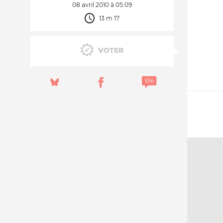
08 avril 2010 à 05:09
13 m 17
Nos autres projets
VOTER