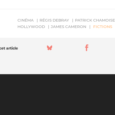
CINÉMA
RÉGIS DEBRAY
PATRICK CHAMOIS
HOLLYWOOD
JAMES CAMERON
FICTIONS
et article