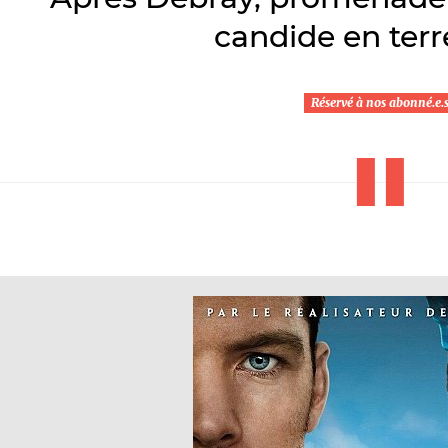
candide en terr
Réservé à nos abonné.e.