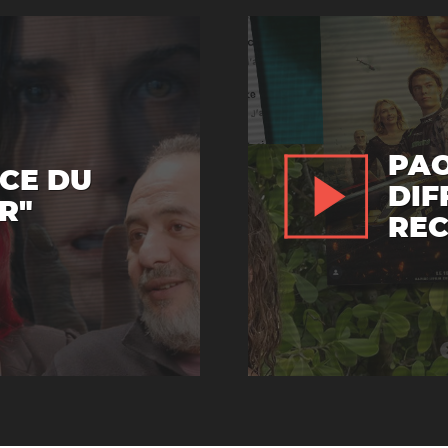
PAO
ÂCE DU
DIF
R"
REC