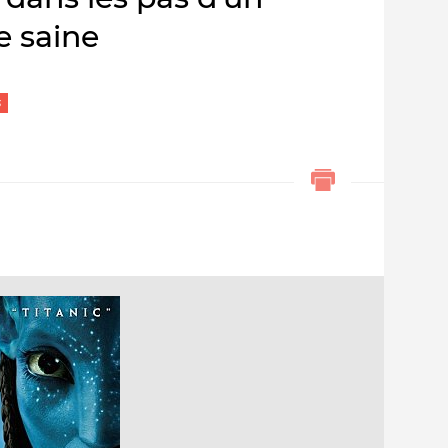
e saine
s