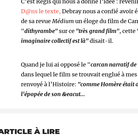
C’est Régis qui nous a donné l’idée : reveni
D@ns le texte,
Debray nous a confié avoir 
de sa revue
Médium
un éloge du film de Cam
"
dithyrambe"
sur ce
"très grand film"
, cette
imaginaire collectif est là"
disait-il.
Quand je lui ai opposé le "
carcan narratif de
dans lequel le film se trouvait englué à mes
renvoyé à l’Histoire:
"comme Homère était da
l’épopée de son &eacut...
ARTICLE À LIRE