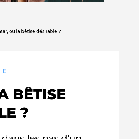
tar, ou la bêtise désirable ?
Qui sommes-nous ?
UE
A BÊTISE
LE ?
dans les pas d'un