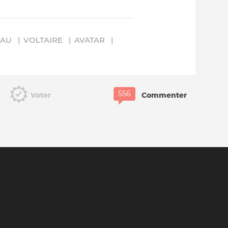
EAU
VOLTAIRE
AVATAR
Voter
Commenter