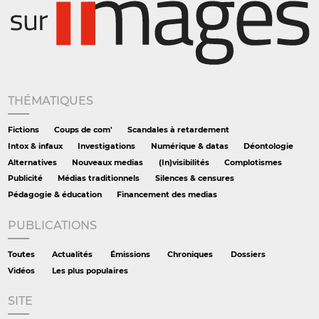
THÉMATIQUES
Fictions
Coups de com'
Scandales à retardement
Intox & infaux
Investigations
Numérique & datas
Déontologie
Alternatives
Nouveaux medias
(In)visibilités
Complotismes
Publicité
Médias traditionnels
Silences & censures
Pédagogie & éducation
Financement des medias
PUBLICATIONS
Toutes
Actualités
Émissions
Chroniques
Dossiers
Vidéos
Les plus populaires
SITE