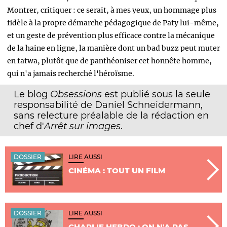
Montrer, critiquer : ce serait, à mes yeux, un hommage plus
fidèle à la propre démarche pédagogique de Paty lui-même,
et un geste de prévention plus efficace contre la mécanique
de la haine en ligne, la manière dont un bad buzz peut muter
en fatwa, plutôt que de panthéoniser cet honnête homme,
qui n'a jamais recherché l'héroïsme.
Le blog
Obsessions
est publié sous la seule
responsabilité de Daniel Schneidermann,
sans relecture préalable de la rédaction en
chef d'
Arrêt sur images
.
DOSSIER
LIRE AUSSI
CINÉMA : TOUT UN FILM
DOSSIER
LIRE AUSSI
CHARLIE HEBDO : ON N'A PAS