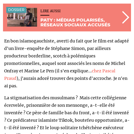
DOSSIER
LIRE AUSSI
PATY : MÉDIAS POLARISÉS,
RÉSEAUX SOCIAUX ACCUSÉS
En bon islamogauchiste, averti du fait que le film est adapté
d'un livre-enquête de Stéphane Simon, par ailleurs
producteur borderline, scotch à polémiques
promotionnelles, auquel sont associés les noms de Michel
Onfray et Marine Le Pen (il s'en explique...
chez Pascal
Praud
), j'aurais adoré trouver des points d'accroche. Je n'en
ai pas.
La stigmatisation des musulmans ? Mais cette collégienne
écervelée, prisonnière de son mensonge, a-t-elle été
inventée ? Ce père de famille bas du front, a-t-il été inventé
? Ce prédicateur islamiste Tiktok, boutefeu opportuniste, a-
t-il été inventé ? Et le loup solitaire tchétchène exécuteur