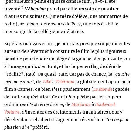
(par ailleurs à peine esquissé dans le film), a-t-il été
inventé ?
L'Abandon
prend par ailleurs soin de montrer
d'autres musulmans (une mère d'élève, une animatrice de
radio), se faisant défenseurs de Paty, une fois établi le
mensonge de la collégienne délatrice.
Si j'étais mauvais esprit, je pourrais presque soupçonner les
auteurs de s'évertuer à construire le film le plus rigoureux
possible pour tendre un piège à la gauche bien pensante, ou
à l'image qu'ils s'en font, et la choper en flag de déni de
"réalité". Raté. Ou quasi-raté. Car pas de chance, la
"gauche
bien pensante"
, de
Libé
à
Télérama
, a globalement apprécié le
film à Cannes, ou bien s'est prudemment (
Le Monde
) gardée
de toute appréciation. Ce qui n'empêche pas les snipers
ordinaires d'extrême droite, de
Marianne
à
Boulevard
Voltaire
, d'inventer des éreintements imaginaires pour y
déceler dans tel adjectif vaguement réservé leur
"on ne peut
plus rien dire"
préféré.