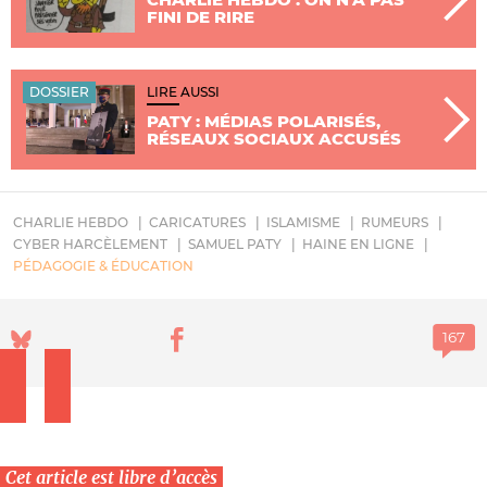
FINI DE RIRE
DOSSIER
LIRE AUSSI
PATY : MÉDIAS POLARISÉS,
RÉSEAUX SOCIAUX ACCUSÉS
CHARLIE HEBDO
CARICATURES
ISLAMISME
RUMEURS
CYBER HARCÈLEMENT
SAMUEL PATY
HAINE EN LIGNE
PÉDAGOGIE & ÉDUCATION
Cet article est libre d’accès