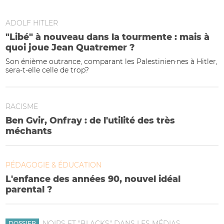
ADOLF HITLER
"Libé" à nouveau dans la tourmente : mais à
quoi joue Jean Quatremer ?
Son énième outrance, comparant les Palestinien·nes à Hitler,
sera-t-elle celle de trop?
RACISME
Ben Gvir, Onfray : de l'utilité des très
méchants
PÉDAGOGIE & ÉDUCATION
L'enfance des années 90, nouvel idéal
parental ?
NOIRS ET "BLACKS" DANS LES MÉDIAS
DOSSIER