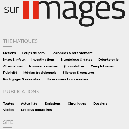
THÉMATIQUES
Fictions
Coups de com'
Scandales à retardement
Intox & infaux
Investigations
Numérique & datas
Déontologie
Alternatives
Nouveaux medias
(In)visibilités
Complotismes
Publicité
Médias traditionnels
Silences & censures
Pédagogie & éducation
Financement des medias
PUBLICATIONS
Toutes
Actualités
Émissions
Chroniques
Dossiers
Vidéos
Les plus populaires
SITE