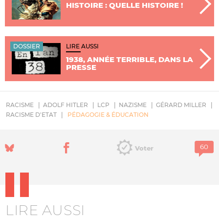
HISTOIRE : QUELLE HISTOIRE !
DOSSIER
LIRE AUSSI
1938, ANNÉE TERRIBLE, DANS LA
PRESSE
RACISME
ADOLF HITLER
LCP
NAZISME
GÉRARD MILLER
RACISME D'ETAT
PÉDAGOGIE & ÉDUCATION
Voter
LIRE AUSSI