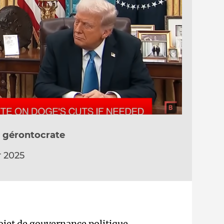
le gérontocrate
r 2025
ojet de gouvernance politique