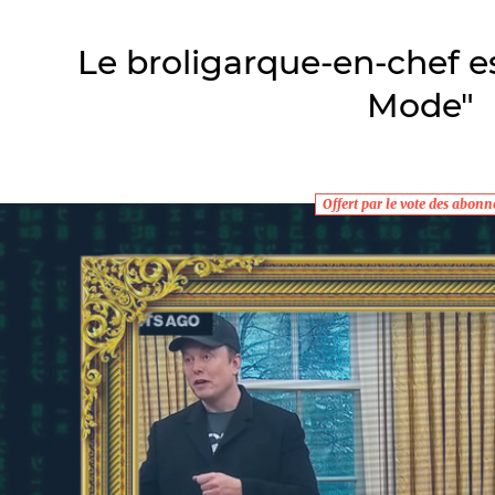
Le broligarque-en-chef e
Mode"
Offert par le vote des abonné