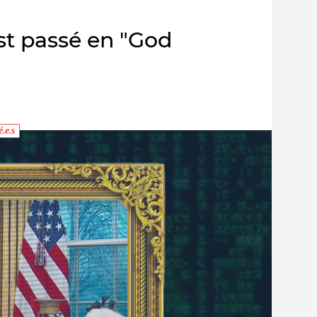
st passé en "God
.e.s