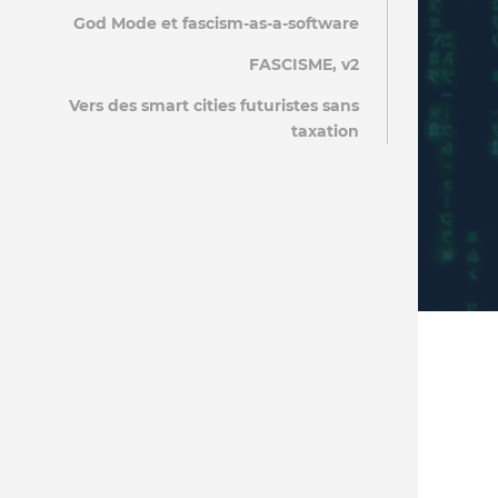
God Mode et fascism-as-a-software
FASCISME, v2
Vers des smart cities futuristes sans
taxation