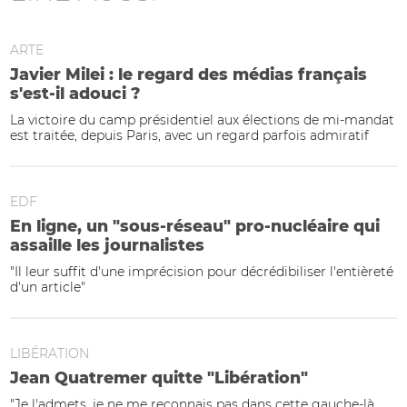
ARTE
Javier Milei : le regard des médias français
s'est-il adouci ?
La victoire du camp présidentiel aux élections de mi-mandat
est traitée, depuis Paris, avec un regard parfois admiratif
EDF
En ligne, un "sous-réseau" pro-nucléaire qui
assaille les journalistes
"Il leur suffit d'une imprécision pour décrédibiliser l'entièreté
d'un article"
LIBÉRATION
Jean Quatremer quitte "Libération"
"Je l'admets, je ne me reconnais pas dans cette gauche-là