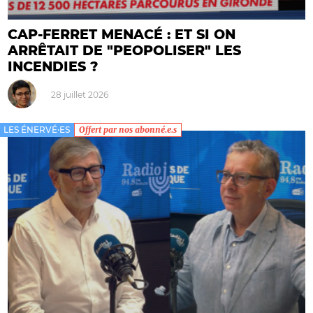
CAP-FERRET MENACÉ : ET SI ON
ARRÊTAIT DE "PEOPOLISER" LES
INCENDIES ?
28 juillet 2026
LES ÉNERVÉ·ES
Offert par nos abonné.e.s