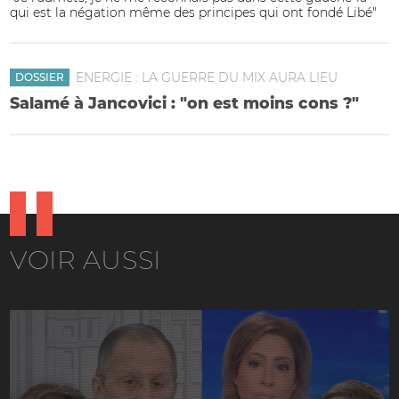
qui est la négation même des principes qui ont fondé Libé"
ENERGIE : LA GUERRE DU MIX AURA LIEU
DOSSIER
Salamé à Jancovici : "on est moins cons ?"
VOIR AUSSI