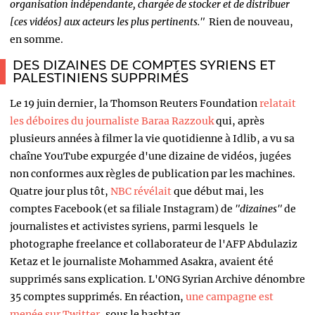
organisation indépendante, chargée de stocker et de distribuer
[ces vidéos] aux acteurs les plus pertinents."
Rien de nouveau,
en somme.
DES DIZAINES DE COMPTES SYRIENS ET
PALESTINIENS SUPPRIMÉS
Le 19 juin dernier, la Thomson Reuters Foundation
relatait
les déboires du journaliste Baraa Razzouk
qui, après
plusieurs années à filmer la vie quotidienne à Idlib, a vu sa
chaîne YouTube expurgée d'une dizaine de vidéos, jugées
non conformes aux règles de publication par les machines.
Quatre jour plus tôt,
NBC révélait
que début mai, les
comptes Facebook (et sa filiale Instagram) de
"dizaines"
de
journalistes et activistes syriens, parmi lesquels le
photographe freelance et collaborateur de l'AFP Abdulaziz
Ketaz et le journaliste Mohammed Asakra, avaient été
supprimés sans explication. L'ONG Syrian Archive dénombre
35 comptes supprimés. En réaction,
une campagne est
menée sur Twitter
, sous le hashtag