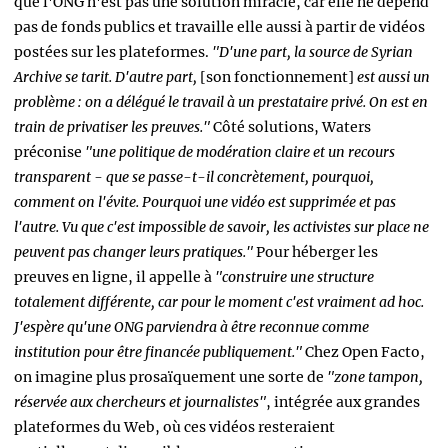
que l'ONG n'est pas une solution miracle, car elle ne dépend
pas de fonds publics et travaille elle aussi à partir de vidéos
postées sur les plateformes.
"D'une part, la source de Syrian
Archive se tarit. D'autre part,
[son fonctionnement]
est aussi un
problème : on a délégué le travail à un prestataire privé. On est en
train de privatiser les preuves."
Côté solutions, Waters
préconise
"une politique de modération claire et un recours
transparent - que se passe-t-il concrètement, pourquoi,
comment on l'évite. Pourquoi une vidéo est supprimée et pas
l'autre. Vu que c'est impossible de savoir, les activistes sur place ne
peuvent pas changer leurs pratiques."
Pour héberger les
preuves en ligne, il appelle à
"construire une structure
totalement différente, car pour le moment c'est vraiment ad hoc.
J'espère qu'une ONG parviendra à être reconnue comme
institution pour être financée publiquement."
Chez Open Facto,
on imagine plus prosaïquement une sorte de
"zone tampon,
réservée aux chercheurs et journalistes"
, intégrée aux grandes
plateformes du Web, où ces vidéos resteraient