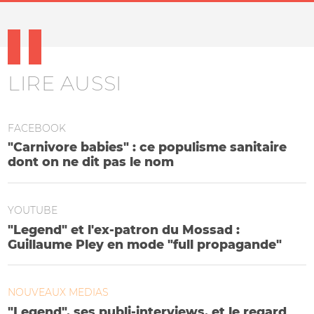
LIRE AUSSI
FACEBOOK
"Carnivore babies" : ce populisme sanitaire
dont on ne dit pas le nom
YOUTUBE
"Legend" et l'ex-patron du Mossad :
Guillaume Pley en mode "full propagande"
NOUVEAUX MEDIAS
"Legend", ses publi-interviews, et le regard