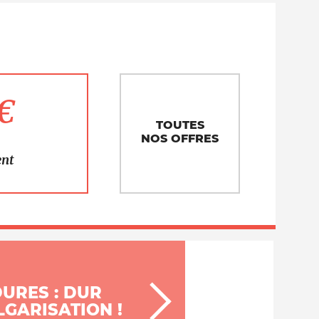
1€
TOUTES
NOS OFFRES
ent
DURES : DUR
LGARISATION !