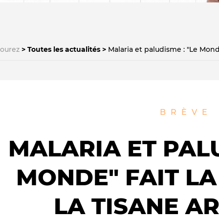
courez
Toutes les actualités
Malaria et paludisme : "Le Mond
Le médiateur
L'équipe
BRÈVE
MALARIA ET PALU
MONDE" FAIT L
LA TISANE A