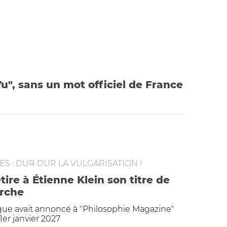
Vu", sans un mot officiel de France
S : DUR DUR LA VULGARISATION !
etire à Étienne Klein son titre de
erche
ique avait annoncé à "Philosophie Magazine"
 1er janvier 2027