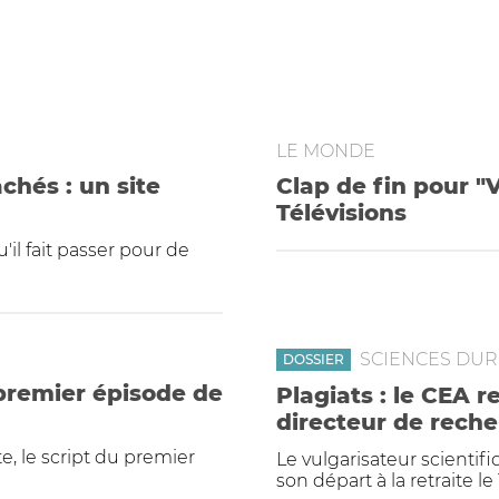
LE MONDE
hés : un site
Clap de fin pour "
Télévisions
'il fait passer pour de
SCIENCES DURE
DOSSIER
 premier épisode de
Plagiats : le CEA r
directeur de rech
e, le script du premier
Le vulgarisateur scientif
son départ à la retraite le