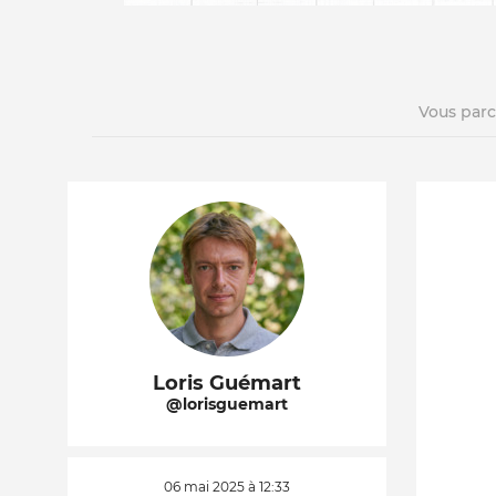
Vous par
La vie du site
Loris Guémart
@lorisguemart
06 mai 2025 à 12:33