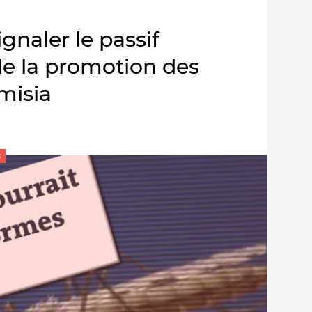
gnaler le passif
de la promotion des
misia
s