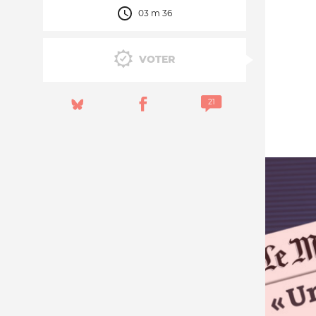
03 m 36
Nos autres projets
VOTER