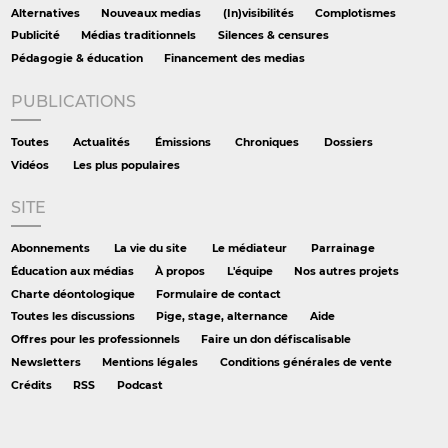
Alternatives
Nouveaux medias
(In)visibilités
Complotismes
Publicité
Médias traditionnels
Silences & censures
Pédagogie & éducation
Financement des medias
PUBLICATIONS
Toutes
Actualités
Émissions
Chroniques
Dossiers
Vidéos
Les plus populaires
SITE
Abonnements
La vie du site
Le médiateur
Parrainage
Éducation aux médias
À propos
L'équipe
Nos autres projets
Charte déontologique
Formulaire de contact
Toutes les discussions
Pige, stage, alternance
Aide
Offres pour les professionnels
Faire un don défiscalisable
Newsletters
Mentions légales
Conditions générales de vente
Crédits
RSS
Podcast