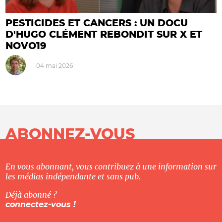
PESTICIDES ET CANCERS : UN DOCU
D'HUGO CLÉMENT REBONDIT SUR X ET
NOVO19
04 mai 2026
ABONNEZ-VOUS
En vous abonnant, vous contribuez à une information sur
les médias indépendante et sans pub.
Déjà abonné ?
connectez-vous !