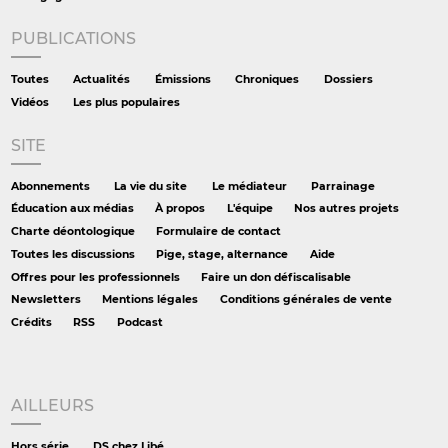
PUBLICATIONS
Toutes
Actualités
Émissions
Chroniques
Dossiers
Vidéos
Les plus populaires
SITE
Abonnements
La vie du site
Le médiateur
Parrainage
Éducation aux médias
À propos
L'équipe
Nos autres projets
Charte déontologique
Formulaire de contact
Toutes les discussions
Pige, stage, alternance
Aide
Offres pour les professionnels
Faire un don défiscalisable
Newsletters
Mentions légales
Conditions générales de vente
Crédits
RSS
Podcast
AILLEURS
Hors série
DS chez Libé