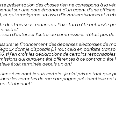
te présentation des choses rien ne correspond à la vérité
ssentiel sur une note émanant d’un agent d’une officine 
at, et qui amalgame un tissu d’invraisemblances et d’ab
te des trois sous-marins au Pakistan a été autorisée pa
inistre."
cision d’autoriser l’octroi de commissions n’était pas de
"
 assurer le financement des dépenses électorales de ma
gaux dont je disposais (...) Tout cela en parfaite trans
996, si j’en crois les déclarations de certains responsa
issions qui auraient été afférentes à ce contrat a ét
tielle était terminée depuis un an.
"
tiens à ce dont je suis certain : je n’ai pris en tant que
ons ; les comptes de ma campagne présidentielle ont été 
onstitutionnel.
"