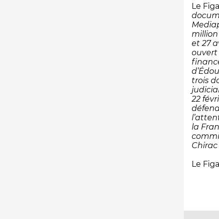
Le Figa
docume
Mediap
millio
et 27 
ouvert
financ
d’Édoua
trois 
judicia
22 févr
défend
l’atten
la Fra
commis
Chirac
Le Figa