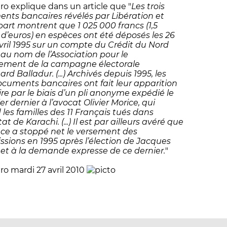
ro explique dans un article que "
Les trois
nts bancaires révélés par Libération et
art montrent que 1 025 000 francs (1,5
n d’euros) en espèces ont été déposés les 26
avril 1995 sur un compte du Crédit du Nord
 au nom de l’Association pour le
ement de la campagne électorale
rd Balladur. (...) Archivés depuis 1995, les
documents bancaires ont fait leur apparition
ire par le biais d’un pli anonyme expédié le
ier dernier à l’avocat Olivier Morice, qui
 les familles des 11 Français tués dans
tat de Karachi. (...) Il est par ailleurs avéré que
nce a stoppé net le versement des
sions en 1995 après l’élection de Jacques
 et à la demande expresse de ce dernier.
"
ro mardi 27 avril 2010