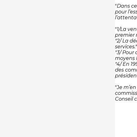
"
Dans cet
pour l’e
l’attent
"
1/La ven
premier m
"2/ La dé
services.
"3/ Pour
moyens lé
"4/ En 1
des comm
présiden
"J
e m’en 
commissi
Conseil c