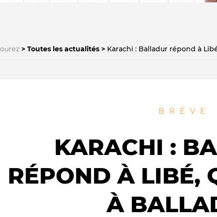
courez
Toutes les actualités
Karachi : Balladur répond à Lib
Le médiateur
L'équipe
BRÈVE
KARACHI : B
RÉPOND À LIBÉ,
À BALLA