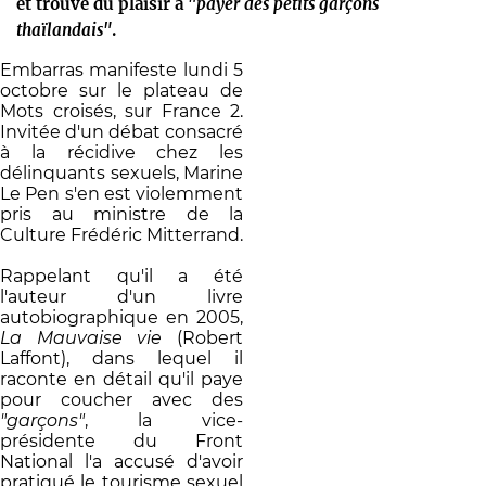
et trouvé du plaisir à
"payer des petits garçons
thaïlandais"
.
Embarras manifeste lundi 5
octobre sur le plateau de
Mots croisés, sur France 2.
Invitée d'un débat consacré
à la récidive chez les
délinquants sexuels, Marine
Le Pen s'en est violemment
pris au ministre de la
Culture Frédéric Mitterrand.
Rappelant qu'il a été
l'auteur d'un livre
autobiographique en 2005,
La Mauvaise vie
(Robert
Laffont), dans lequel il
raconte en détail qu'il paye
pour coucher avec des
"garçons"
, la vice-
présidente du Front
National l'a accusé d'avoir
pratiqué le tourisme sexuel