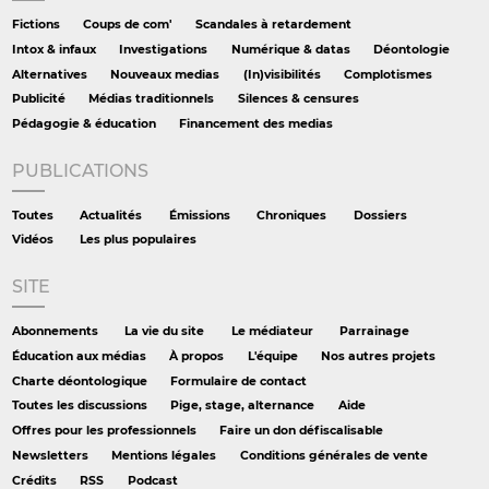
Fictions
Coups de com'
Scandales à retardement
Intox & infaux
Investigations
Numérique & datas
Déontologie
Alternatives
Nouveaux medias
(In)visibilités
Complotismes
Publicité
Médias traditionnels
Silences & censures
Pédagogie & éducation
Financement des medias
PUBLICATIONS
Toutes
Actualités
Émissions
Chroniques
Dossiers
Vidéos
Les plus populaires
SITE
Abonnements
La vie du site
Le médiateur
Parrainage
Éducation aux médias
À propos
L'équipe
Nos autres projets
Charte déontologique
Formulaire de contact
Toutes les discussions
Pige, stage, alternance
Aide
Offres pour les professionnels
Faire un don défiscalisable
Newsletters
Mentions légales
Conditions générales de vente
Crédits
RSS
Podcast