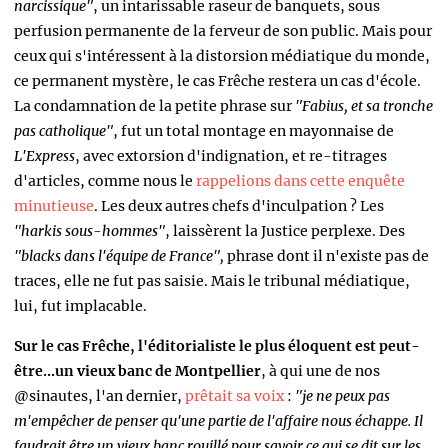
narcissique"
, un intarissable raseur de banquets, sous
perfusion permanente de la ferveur de son public. Mais pour
ceux qui s'intéressent à la distorsion médiatique du monde,
ce permanent mystère, le cas Frêche restera un cas d'école.
La condamnation de la petite phrase sur
"Fabius, et sa tronche
pas catholique"
, fut un total montage en mayonnaise de
L'Express
, avec extorsion d'indignation, et re-titrages
d'articles, comme nous le
rappelions dans cette enquête
minutieuse
. Les deux autres chefs d'inculpation ? Les
"harkis sous-hommes"
, laissèrent la Justice perplexe. Des
"blacks dans l'équipe de France",
phrase dont il n'existe pas de
traces, elle ne fut pas saisie. Mais le tribunal médiatique,
lui, fut implacable.
Sur le cas Frêche, l'éditorialiste le plus éloquent est peut-
être...un vieux banc de Montpellier
, à qui une de nos
@sinautes, l'an dernier,
prêtait sa voix
:
"je ne peux pas
m'empêcher de penser qu'une partie de l'affaire nous échappe. Il
faudrait être un vieux banc rouillé pour savoir ce qui se dit sur les