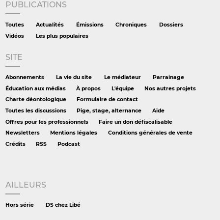
PUBLICATIONS
Toutes
Actualités
Émissions
Chroniques
Dossiers
Vidéos
Les plus populaires
SITE
Abonnements
La vie du site
Le médiateur
Parrainage
Éducation aux médias
À propos
L'équipe
Nos autres projets
Charte déontologique
Formulaire de contact
Toutes les discussions
Pige, stage, alternance
Aide
Offres pour les professionnels
Faire un don défiscalisable
Newsletters
Mentions légales
Conditions générales de vente
Crédits
RSS
Podcast
AILLEURS
Hors série
DS chez Libé