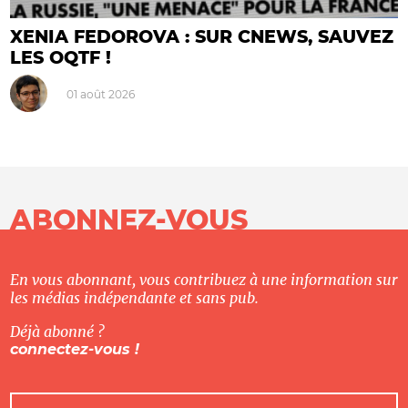
XENIA FEDOROVA : SUR CNEWS, SAUVEZ
LES OQTF !
01 août 2026
ABONNEZ-VOUS
En vous abonnant, vous contribuez à une information sur
les médias indépendante et sans pub.
Déjà abonné ?
connectez-vous !