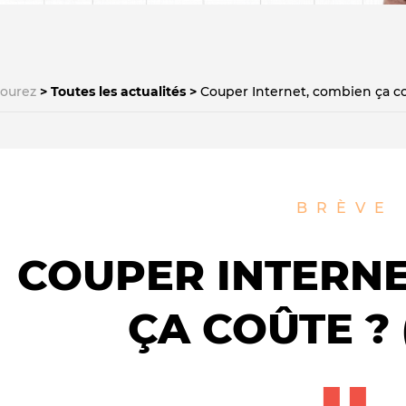
courez
Toutes les actualités
Couper Internet, combien ça c
Le médiateur
L'équipe
BRÈVE
COUPER INTERNE
ÇA COÛTE ?