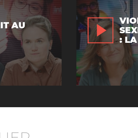
VIO
AIT AU
SEX
: L
UER