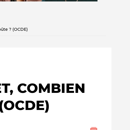
oûte ? (OCDE)
Qui sommes-nous ?
T, COMBIEN
 (OCDE)