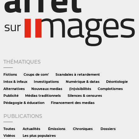
THÉMATIQUES
Fictions
Coups de com'
Scandales à retardement
Intox & infaux
Investigations
Numérique & datas
Déontologie
Alternatives
Nouveaux medias
(In)visibilités
Complotismes
Publicité
Médias traditionnels
Silences & censures
Pédagogie & éducation
Financement des medias
PUBLICATIONS
Toutes
Actualités
Émissions
Chroniques
Dossiers
Vidéos
Les plus populaires