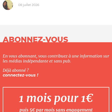
08 juillet 2026
ABONNEZ-VOUS
En vous abonnant, vous contribuez à une information sur
les médias indépendante et sans pub.
Déjà abonné ?
connectez-vous !
1 mois pour 1€
puis 5€ par mois sans engagement