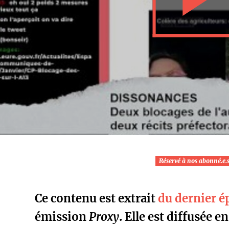
Réservé à nos abonné.e.
Ce contenu est extrait
du dernier é
émission
Proxy
. Elle est diffusée e