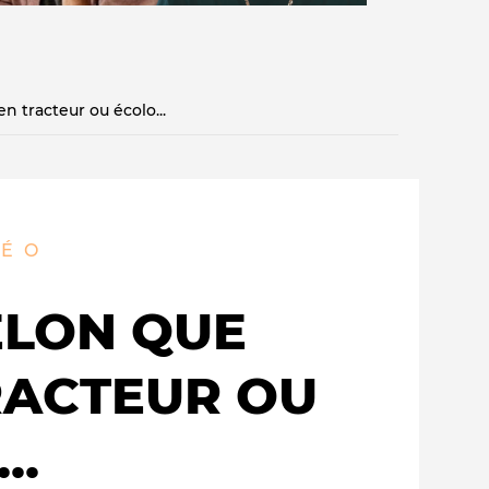
n tracteur ou écolo...
Qui sommes-nous ?
DÉO
ELON QUE
RACTEUR OU
..