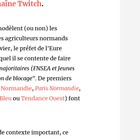
haîne Twitch
.
dèlent (ou non) les
des agriculteurs normands
ier, le préfet de l'Eure
quel il se contente de faire
majoritaires (FNSEA et Jeunes
ion de blocage"
. De premiers
 Normandie
,
Paris Normandie
,
Bleu
ou
Tendance Ouest
) font
de contexte important, ce