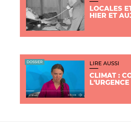
LOCALES E
HIER ET A
DOSSIER
LIRE AUSSI
CLIMAT : 
L'URGENCE