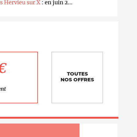
as Hervieu sur X
: en juin 2...
1€
TOUTES
NOS OFFRES
ent