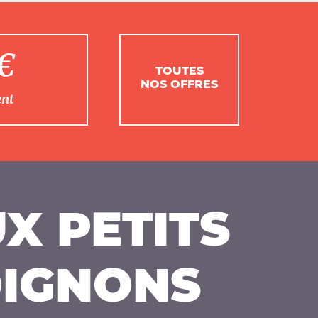
1€
TOUTES
NOS OFFRES
ent
X PETITS
IGNONS