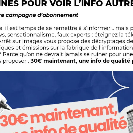
NES POUR VOIR L’INFO AUTR
sses
Complot
otre campagne d’abonnement
e, il est temps de se remettre à s’informer… mais 
 sensationnalisme, faux experts : éteignez la tél
Arrêt sur images vous propose des décryptages de 
ques et émissions sur la fabrique de l’information
Parce qu’on ne devrait jamais se ruiner pour une 
s proposer :
30€ maintenant, une info de qualité 
Le médiateur
L'éq