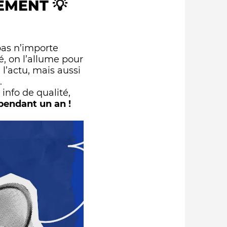
EMENT 💡
ismes
pas n’importe
é, on l’allume pour
l’actu, mais aussi
.
info de qualité,
pendant un an !
uipe