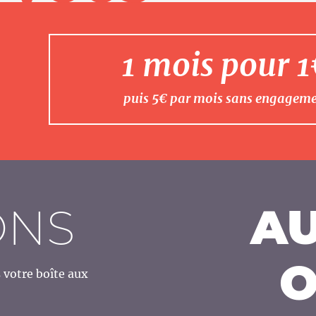
1 mois pour 
puis 5€ par mois sans engagem
ONS
AU
O
votre boîte aux