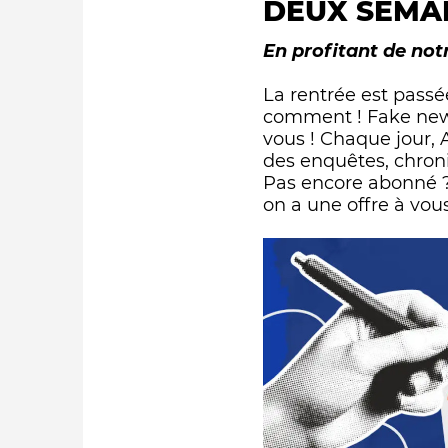
DEUX SEMAI
Les couli
Découvrir nos formules !
En profitant de n
La rentrée est passé
comment ! Fake news,
vous ! Chaque jour, 
des enquêtes, chroni
Pas encore abonné ? 
on a une offre à vou
La vie du site