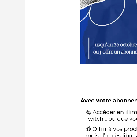
Qui sommes-nous ?
Avec votre abonnem
🗞️ Accéder en illi
Twitch… où que vou
🎁 Offrir à vos pr
mois d’accès libre 