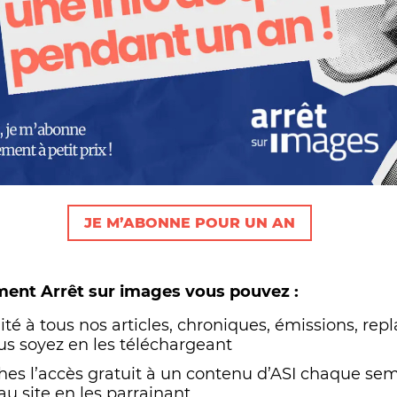
Nos autres projets
JE M’ABONNE POUR UN AN
ent Arrêt sur images vous pouvez :
mité à tous nos articles, chroniques, émissions, repl
s soyez en les téléchargeant
oches l’accès gratuit à un contenu d’ASI chaque se
au site en les parrainant