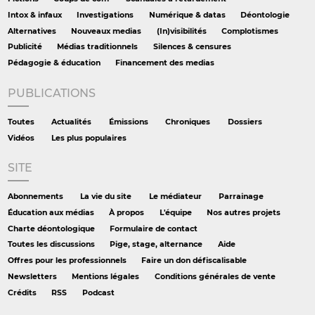
Intox & infaux
Investigations
Numérique & datas
Déontologie
Alternatives
Nouveaux medias
(In)visibilités
Complotismes
Publicité
Médias traditionnels
Silences & censures
Pédagogie & éducation
Financement des medias
PUBLICATIONS
Toutes
Actualités
Émissions
Chroniques
Dossiers
Vidéos
Les plus populaires
SITE
Abonnements
La vie du site
Le médiateur
Parrainage
Éducation aux médias
À propos
L'équipe
Nos autres projets
Charte déontologique
Formulaire de contact
Toutes les discussions
Pige, stage, alternance
Aide
Offres pour les professionnels
Faire un don défiscalisable
Newsletters
Mentions légales
Conditions générales de vente
Crédits
RSS
Podcast