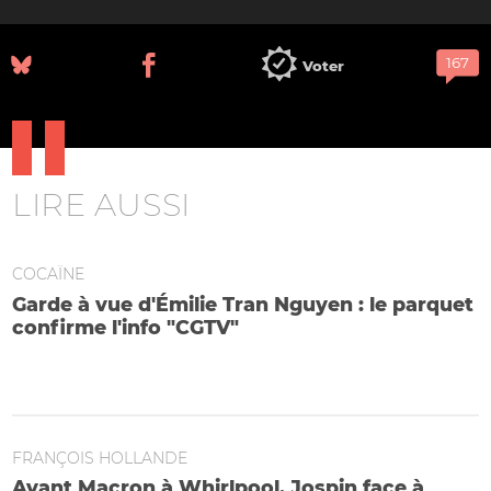
Voter
LIRE AUSSI
COCAÏNE
Garde à vue d'Émilie Tran Nguyen : le parquet
confirme l'info "CGTV"
Itinéraire d'une information qui a mis du temps à être
reprise
FRANÇOIS HOLLANDE
Avant Macron à Whirlpool, Jospin face à