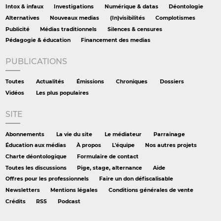
Intox & infaux
Investigations
Numérique & datas
Déontologie
Alternatives
Nouveaux medias
(In)visibilités
Complotismes
Publicité
Médias traditionnels
Silences & censures
Pédagogie & éducation
Financement des medias
PUBLICATIONS
Toutes
Actualités
Émissions
Chroniques
Dossiers
Vidéos
Les plus populaires
SITE
Abonnements
La vie du site
Le médiateur
Parrainage
Éducation aux médias
À propos
L'équipe
Nos autres projets
Charte déontologique
Formulaire de contact
Toutes les discussions
Pige, stage, alternance
Aide
Offres pour les professionnels
Faire un don défiscalisable
Newsletters
Mentions légales
Conditions générales de vente
Crédits
RSS
Podcast