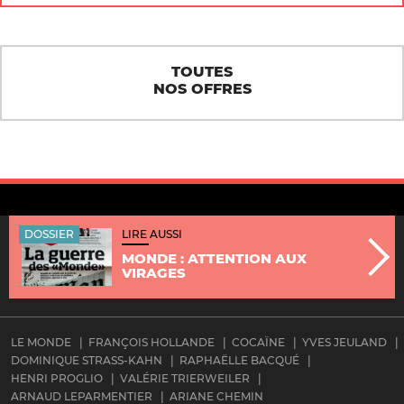
TOUTES
NOS OFFRES
DOSSIER
LIRE AUSSI
MONDE : ATTENTION AUX
VIRAGES
LE MONDE
FRANÇOIS HOLLANDE
COCAÏNE
YVES JEULAND
DOMINIQUE STRASS-KAHN
RAPHAËLLE BACQUÉ
HENRI PROGLIO
VALÉRIE TRIERWEILER
ARNAUD LEPARMENTIER
ARIANE CHEMIN