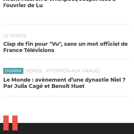
l'ouvrier de Lu
Politiques et ouvriers licenciés : rencontres à haut risque
LE MONDE
Clap de fin pour "Vu", sans un mot officiel de
France Télévisions
MONDE : ATTENTION AUX VIRAGES
DOSSIER
Le Monde : avènement d’une dynastie Niel ?
Par Julia Cagé et Benoît Huet