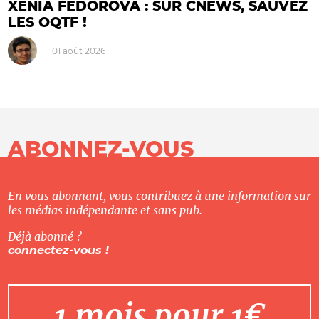
XENIA FEDOROVA : SUR CNEWS, SAUVEZ
LES OQTF !
01 août 2026
ABONNEZ-VOUS
En vous abonnant, vous contribuez à une information sur
les médias indépendante et sans pub.
Déjà abonné ?
connectez-vous !
1 mois pour 1€