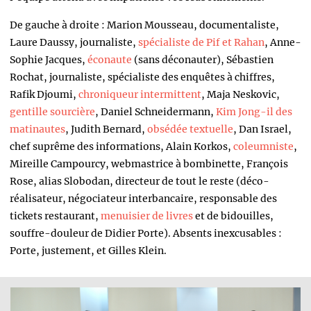
De gauche à droite : Marion Mousseau, documentaliste,
Laure Daussy, journaliste,
spécialiste de Pif et Rahan
, Anne-
Sophie Jacques,
éconaute
(sans déconauter), Sébastien
Rochat, journaliste, spécialiste des enquêtes à chiffres,
Rafik Djoumi,
chroniqueur intermittent
, Maja Neskovic,
gentille sourcière
, Daniel Schneidermann,
Kim Jong-il des
matinautes
, Judith Bernard,
obsédée textuelle
, Dan Israel,
chef suprême des informations, Alain Korkos,
coleumniste
,
Mireille Campourcy, webmastrice à bombinette, François
Rose, alias Slobodan, directeur de tout le reste (déco-
réalisateur, négociateur interbancaire, responsable des
tickets restaurant,
menuisier de livres
et de bidouilles,
souffre-douleur de Didier Porte). Absents inexcusables :
Porte, justement, et Gilles Klein.