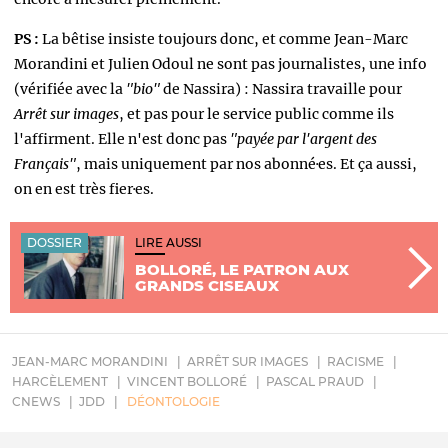
PS :
La bêtise insiste toujours donc, et comme Jean-Marc
Morandini et Julien Odoul ne sont pas journalistes, une info
(vérifiée avec la
"bio"
de Nassira) : Nassira travaille pour
Arrêt sur images
, et pas pour le service public comme ils
l'affirment. Elle n'est donc pas
"payée par l'argent des
Français"
, mais uniquement par nos abonné·es. Et ça aussi,
on en est très fier·es.
DOSSIER
LIRE AUSSI
BOLLORÉ, LE PATRON AUX
GRANDS CISEAUX
JEAN-MARC MORANDINI
ARRÊT SUR IMAGES
RACISME
HARCÈLEMENT
VINCENT BOLLORÉ
PASCAL PRAUD
CNEWS
JDD
DÉONTOLOGIE