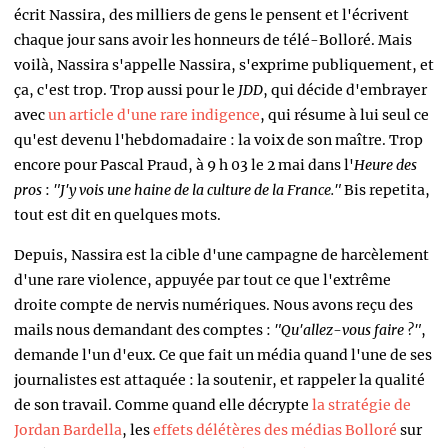
écrit Nassira, des milliers de gens le pensent et l'écrivent
chaque jour sans avoir les honneurs de télé-Bolloré. Mais
voilà, Nassira s'appelle Nassira, s'exprime publiquement, et
ça, c'est trop. Trop aussi pour le
JDD
, qui décide d'embrayer
avec
un article d'une rare indigence
, qui résume à lui seul ce
qu'est devenu l'hebdomadaire : la voix de son maître. Trop
encore pour Pascal Praud, à 9 h 03 le 2 mai dans l'
Heure des
pros
:
"J'y vois une haine de la culture de la France."
Bis repetita,
tout est dit en quelques mots.
Depuis, Nassira est la cible d'une campagne de harcèlement
d'une rare violence, appuyée par tout ce que l'extrême
droite compte de nervis numériques. Nous avons reçu des
mails nous demandant des comptes :
"Qu'allez-vous faire ?"
,
demande l'un d'eux. Ce que fait un média quand l'une de ses
journalistes est attaquée : la soutenir, et rappeler la qualité
de son travail. Comme quand elle décrypte
la stratégie de
Jordan Bardella
, les
effets délétères des médias Bolloré
sur