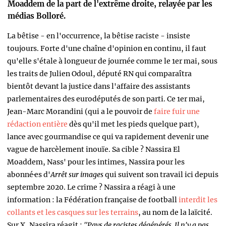
Moaddem de la part de l'extrême droite, relayée par les
médias Bolloré.
La bêtise - en l'occurrence, la bêtise raciste - insiste
toujours. Forte d'une chaîne d'opinion en continu, il faut
qu'elle s'étale à longueur de journée comme le 1er mai, sous
les traits de Julien Odoul, député RN qui comparaîtra
bientôt devant la justice dans l'affaire des assistants
parlementaires des eurodéputés de son parti. Ce 1er mai,
Jean-Marc Morandini (qui a le pouvoir de
faire fuir une
rédaction entière
dès qu'il met les pieds quelque part),
lance avec gourmandise ce qui va rapidement devenir une
vague de harcèlement inouïe. Sa cible ? Nassira El
Moaddem, Nass' pour les intimes, Nassira pour les
abonné·es d'
Arrêt sur images
qui suivent son travail ici depuis
septembre 2020. Le crime ? Nassira a réagi à une
information : la Fédération française de football
interdit les
collants et les casques sur les terrains
, au nom de la laïcité.
Sur X, Nassira réagit :
"Pays de racistes dégénérés. Il n'y a pas