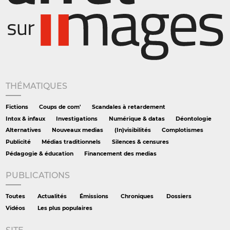
THÉMATIQUES
Fictions
Coups de com'
Scandales à retardement
Intox & infaux
Investigations
Numérique & datas
Déontologie
Alternatives
Nouveaux medias
(In)visibilités
Complotismes
Publicité
Médias traditionnels
Silences & censures
Pédagogie & éducation
Financement des medias
PUBLICATIONS
Toutes
Actualités
Émissions
Chroniques
Dossiers
Vidéos
Les plus populaires