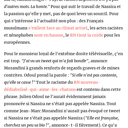
d'autres mots. La honte."
Pour qui suit le travail de Nassira et
la passion qu'elle y met, pas de quoi lever un sourcil. Pour
qui s'intéresse à l'actualité non plus : des Français
musulmans
s'exilent face au climat actuel
, les actes racistes
et xénophobes
sont en hausse
, le
RN tient la corde
pour les
européennes.
Pour le monsieur loyal de l'extrême droite télévisuelle, ç'en
est trop.
"J'ai vu un tweet qui m'a fait bondir"
, annonce
Morandini à grands renforts de regards graves et de mines
contrites. Odoul prend la parole :
"Si elle n'est pas contente,
qu'elle se casse !"
Tout le racisme du
RN nouveau-
dédiabolisé-qui-aime-les-chatons
est contenu dans cette
phrase. Julien Odoul ne l'aurait évidemment jamais
prononcée si Nassira ne s'était pas appelée Nassira. Tout
comme Jean-Marc Morandini n'aurait pas évoqué ce tweet
si Nassira ne s'était pas appelée Nassira (
"Elle est française,
cherchez un peu sa bio !"
, annonce-t-il fièrement). Ce qu'a