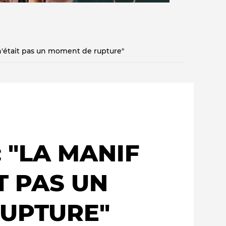
er n'était pas un moment de rupture"
Qui sommes-nous ?
: "LA MANIF
T PAS UN
UPTURE"