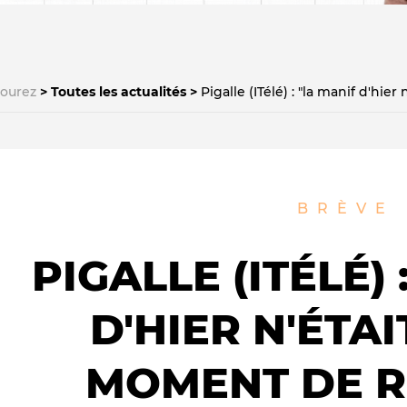
courez
Toutes les actualités
Pigalle (ITélé) : "la manif d'hi
Le médiateur
L'équipe
BRÈVE
PIGALLE (ITÉLÉ) 
D'HIER N'ÉTAI
MOMENT DE R