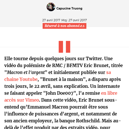
Capucine Truong
27 avril 2017
Maj: 27 avril 2017
Réservé à nos abonné.e.s
Elle tourne depuis quelques jours sur Twitter. Une
vidéo du polémiste de RMC / BFMTV Eric Brunet, titrée
"
Macron et l’argent
" et initialement publiée sur
sa
chaine Youtube
, "Brunet à la maison", a disparu après
trois jours, le 22 avril, sans explication. Un internaute
se faisant appeler "John Doe007", l’a remise
en libre
accès sur Vimeo
. Dans cette vidéo, Eric Brunet sous-
entend qu’Emmanuel Macron pourrait être sous
l’influence de puissances d’argent, et notamment de
son ancien employeur, la banque Rothschild. Mais au-
delà de l’effet produit par des extraits vidéo, pour