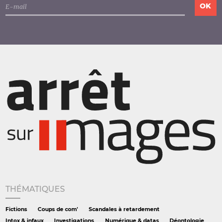
THÉMATIQUES
Fictions
Coups de com'
Scandales à retardement
Intox & infaux
Investigations
Numérique & datas
Déontologie