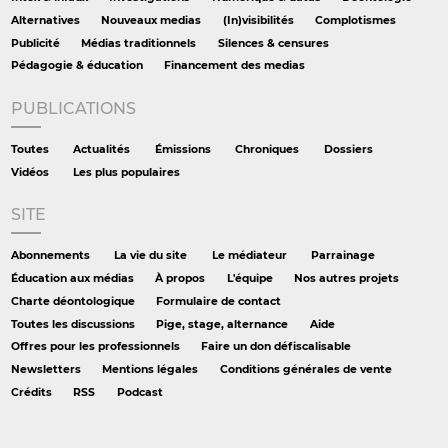
Alternatives
Nouveaux medias
(In)visibilités
Complotismes
Publicité
Médias traditionnels
Silences & censures
Pédagogie & éducation
Financement des medias
PUBLICATIONS
Toutes
Actualités
Émissions
Chroniques
Dossiers
Vidéos
Les plus populaires
SITE
Abonnements
La vie du site
Le médiateur
Parrainage
Éducation aux médias
À propos
L'équipe
Nos autres projets
Charte déontologique
Formulaire de contact
Toutes les discussions
Pige, stage, alternance
Aide
Offres pour les professionnels
Faire un don défiscalisable
Newsletters
Mentions légales
Conditions générales de vente
Crédits
RSS
Podcast