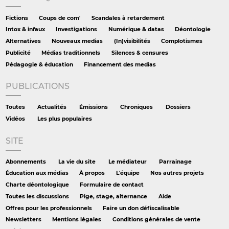
Fictions
Coups de com'
Scandales à retardement
Intox & infaux
Investigations
Numérique & datas
Déontologie
Alternatives
Nouveaux medias
(In)visibilités
Complotismes
Publicité
Médias traditionnels
Silences & censures
Pédagogie & éducation
Financement des medias
PUBLICATIONS
Toutes
Actualités
Émissions
Chroniques
Dossiers
Vidéos
Les plus populaires
SITE
Abonnements
La vie du site
Le médiateur
Parrainage
Éducation aux médias
À propos
L'équipe
Nos autres projets
Charte déontologique
Formulaire de contact
Toutes les discussions
Pige, stage, alternance
Aide
Offres pour les professionnels
Faire un don défiscalisable
Newsletters
Mentions légales
Conditions générales de vente