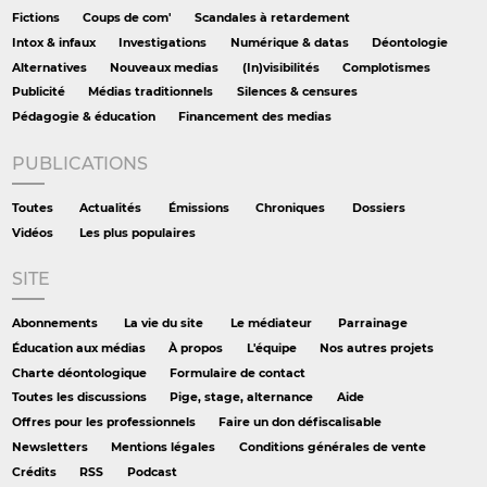
Fictions
Coups de com'
Scandales à retardement
Intox & infaux
Investigations
Numérique & datas
Déontologie
Alternatives
Nouveaux medias
(In)visibilités
Complotismes
Publicité
Médias traditionnels
Silences & censures
Pédagogie & éducation
Financement des medias
PUBLICATIONS
Toutes
Actualités
Émissions
Chroniques
Dossiers
Vidéos
Les plus populaires
SITE
Abonnements
La vie du site
Le médiateur
Parrainage
Éducation aux médias
À propos
L'équipe
Nos autres projets
Charte déontologique
Formulaire de contact
Toutes les discussions
Pige, stage, alternance
Aide
Offres pour les professionnels
Faire un don défiscalisable
Newsletters
Mentions légales
Conditions générales de vente
Crédits
RSS
Podcast