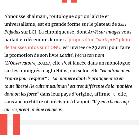
Abnousse Shalmani, toutologue option laïcité et
universalisme, est en grande forme sur le plateau de
24H
Pujadas
sur LCI. La chroniqueuse, dont
Arrêt sur images
vous
parlait en décembre dernier
à propos d'un
"parti pris"
plein
de fausses infos sur l'ONU
, est invitée ce 29 avril pour faire
la promotion de son livre
Laïcité, j'écris ton nom
(
L'Observatoire, 2024)
, elle s'est lancée dans un monologue
sur les immigrés maghrébins, qui selon elle
"viendraient en
France pour respirer"
:
"La manière dont ils pratiquent ici en
toute liberté [le culte musulman] est très différente de la manière
dont on les force"
dans leur pays d'origine, affirme-t-elle,
sans aucun chiffre ni précision à l'appui.
"Il y en a beaucoup
qui respirent, même religieus...