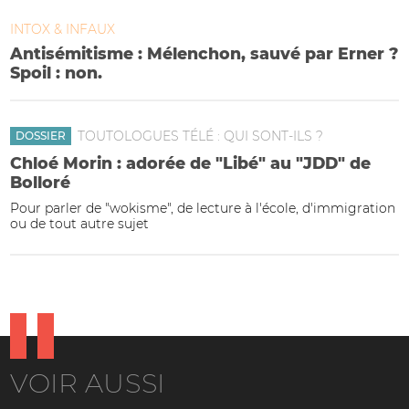
INTOX & INFAUX
Antisémitisme : Mélenchon, sauvé par Erner ?
Spoil : non.
TOUTOLOGUES TÉLÉ : QUI SONT-ILS ?
DOSSIER
Chloé Morin : adorée de "Libé" au "JDD" de
Bolloré
Pour parler de "wokisme", de lecture à l'école, d'immigration
ou de tout autre sujet
VOIR AUSSI