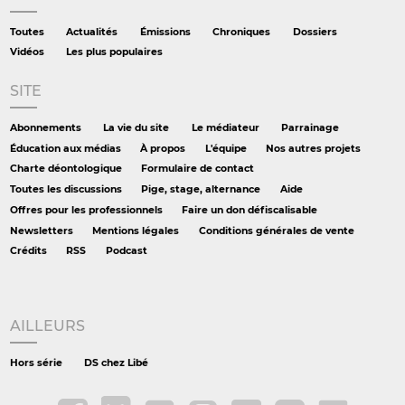
Toutes
Actualités
Émissions
Chroniques
Dossiers
Vidéos
Les plus populaires
SITE
Abonnements
La vie du site
Le médiateur
Parrainage
Éducation aux médias
À propos
L'équipe
Nos autres projets
Charte déontologique
Formulaire de contact
Toutes les discussions
Pige, stage, alternance
Aide
Offres pour les professionnels
Faire un don défiscalisable
Newsletters
Mentions légales
Conditions générales de vente
Crédits
RSS
Podcast
AILLEURS
Hors série
DS chez Libé