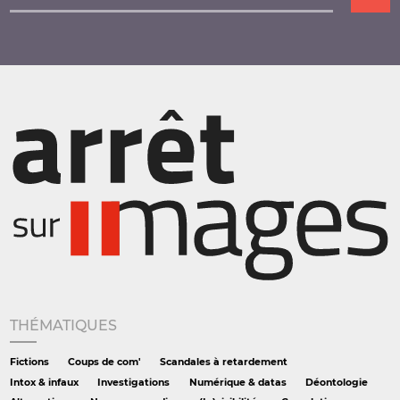
THÉMATIQUES
Fictions
Coups de com'
Scandales à retardement
Intox & infaux
Investigations
Numérique & datas
Déontologie