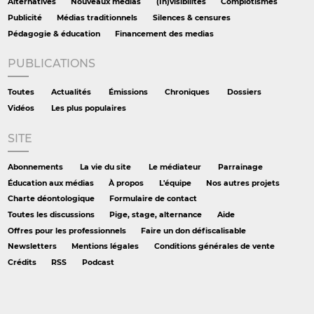
Alternatives
Nouveaux medias
(In)visibilités
Complotismes
Publicité
Médias traditionnels
Silences & censures
Pédagogie & éducation
Financement des medias
PUBLICATIONS
Toutes
Actualités
Émissions
Chroniques
Dossiers
Vidéos
Les plus populaires
SITE
Abonnements
La vie du site
Le médiateur
Parrainage
Éducation aux médias
À propos
L'équipe
Nos autres projets
Charte déontologique
Formulaire de contact
Toutes les discussions
Pige, stage, alternance
Aide
Offres pour les professionnels
Faire un don défiscalisable
Newsletters
Mentions légales
Conditions générales de vente
Crédits
RSS
Podcast