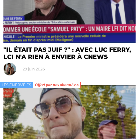
"IL ÉTAIT PAS JUIF ?" : AVEC LUC FERRY,
LCI N'A RIEN À ENVIER À CNEWS
29 juin 2026
LES ÉNERVÉ·ES
Offert par nos abonné.e.s