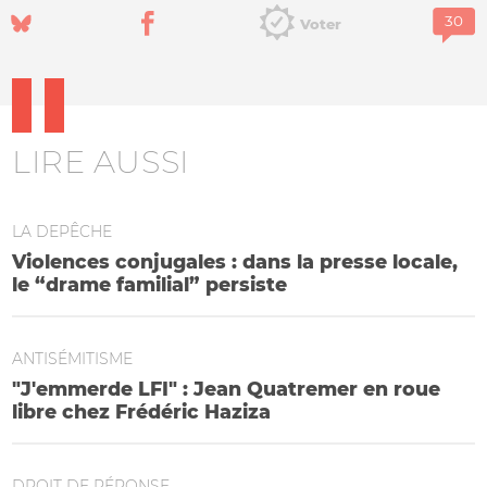
Voter
LIRE AUSSI
LA DEPÊCHE
Violences conjugales : dans la presse locale,
le “drame familial” persiste
ANTISÉMITISME
"J'emmerde LFI" : Jean Quatremer en roue
libre chez Frédéric Haziza
DROIT DE RÉPONSE