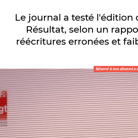
Le journal a testé l'édition d
Résultat, selon un rappor
réécritures erronées et fa
Réservé à nos abonné.e.