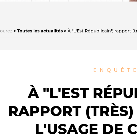
courez
Toutes les actualités
À "L'Est Républicain", rapport (
Le médiateur
L'équipe
ENQUÊT
À "L'EST RÉPU
RAPPORT (TRÈS)
L'USAGE DE 