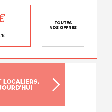
1€
TOUTES
NOS OFFRES
ent
T LOCALIERS,
UJOURD'HUI