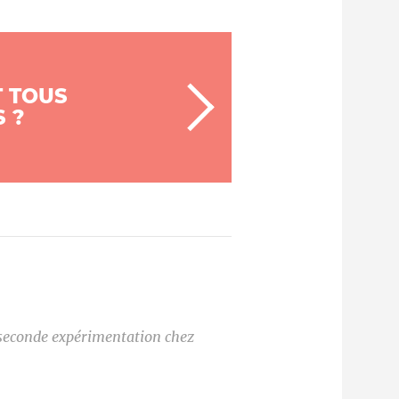
T TOUS
 ?
 seconde expérimentation chez