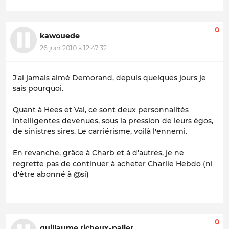
0
kawouede
26 juin 2010 à 12:47:32
J'ai jamais aimé Demorand, depuis quelques jours je
sais pourquoi.
Quant à Hees et Val, ce sont deux personnalités
intelligentes devenues, sous la pression de leurs égos,
de sinistres sires. Le carriérisme, voilà l'ennemi.
En revanche, grâce à Charb et à d'autres, je ne
regrette pas de continuer à acheter Charlie Hebdo (ni
d'être abonné à @si)
0
guillaume richeux-palier