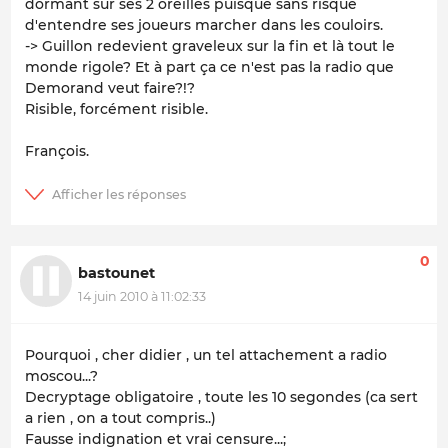
dormant sur ses 2 oreilles puisque sans risque
d'entendre ses joueurs marcher dans les couloirs.
-> Guillon redevient graveleux sur la fin et là tout le
monde rigole? Et à part ça ce n'est pas la radio que
Demorand veut faire?!?
Risible, forcément risible.
François.
0
bastounet
14 juin 2010 à 11:02:33
Pourquoi , cher didier , un tel attachement a radio
moscou...?
Decryptage obligatoire , toute les 10 segondes (ca sert
a rien , on a tout compris..)
Fausse indignation et vrai censure...;