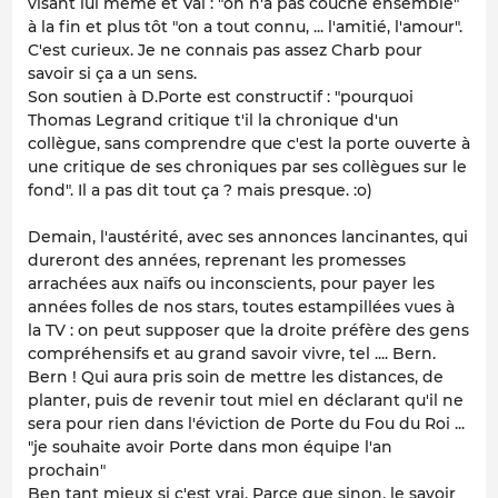
visant lui même et Val : "on n'a pas couché ensemble"
à la fin et plus tôt "on a tout connu, ... l'amitié, l'amour".
C'est curieux. Je ne connais pas assez Charb pour
savoir si ça a un sens.
Son soutien à D.Porte est constructif : "pourquoi
Thomas Legrand critique t'il la chronique d'un
collègue, sans comprendre que c'est la porte ouverte à
une critique de ses chroniques par ses collègues sur le
fond". Il a pas dit tout ça ? mais presque. :o)
Demain, l'austérité, avec ses annonces lancinantes, qui
dureront des années, reprenant les promesses
arrachées aux naïfs ou inconscients, pour payer les
années folles de nos stars, toutes estampillées
vues à
la TV
: on peut supposer que la droite préfère des gens
compréhensifs et au grand savoir vivre, tel .... Bern.
Bern ! Qui aura pris soin de mettre les distances, de
planter, puis de revenir tout miel en déclarant qu'il ne
sera pour rien dans l'éviction de Porte du Fou du Roi ...
"je souhaite avoir Porte dans mon équipe l'an
prochain"
Ben tant mieux si c'est vrai. Parce que sinon, le savoir