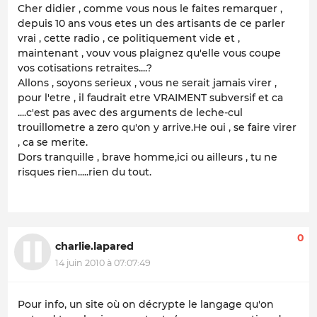
Cher didier , comme vous nous le faites remarquer ,
depuis 10 ans vous etes un des artisants de ce parler
vrai , cette radio , ce politiquement vide et ,
maintenant , vouv vous plaignez qu'elle vous coupe
vos cotisations retraites....?
Allons , soyons serieux , vous ne serait jamais virer ,
pour l'etre , il faudrait etre VRAIMENT subversif et ca
....c'est pas avec des arguments de leche-cul
trouillometre a zero qu'on y arrive.He oui , se faire virer
, ca se merite.
Dors tranquille , brave homme,ici ou ailleurs , tu ne
risques rien.....rien du tout.
0
charlie.lapared
14 juin 2010 à 07:07:49
Pour info, un site où on décrypte le langage qu'on