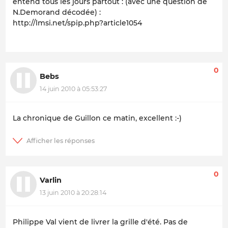
entend tous les jours partout : (avec une question de
N.Demorand décodée) :
http://lmsi.net/spip.php?article1054
0
Bebs
14 juin 2010 à 05:53:27
La chronique de Guillon ce matin, excellent :-)
0
Varlin
13 juin 2010 à 20:28:14
Philippe Val vient de livrer la grille d'été. Pas de