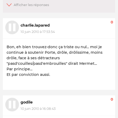
0
charlie.lapared
10 juin 2010 à 17:53:54
Bon, eh bien trouvez-donc ça triste ou nul... moi je
continue à soutenir Porte, drôle, drôlissime, moins
drôle, face à ses détracteurs
"pasd'couilles/pasd'embrouilles" dirait Mermet...
Par principe...
Et par conviction aussi.
0
godile
10 juin 2010 à 16:08:43