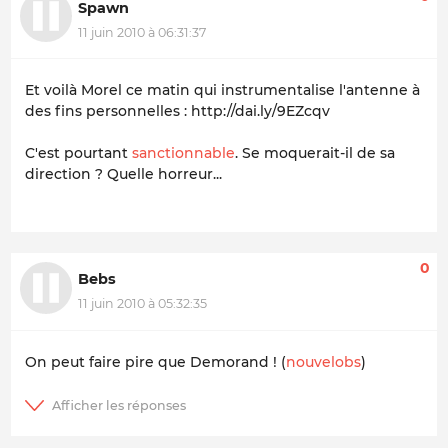
Spawn
11 juin 2010 à 06:31:37
Et voilà Morel ce matin qui instrumentalise l'antenne à
des fins personnelles : http://dai.ly/9EZcqv
C'est pourtant
sanctionnable
. Se moquerait-il de sa
direction ? Quelle horreur...
0
Bebs
11 juin 2010 à 05:32:35
On peut faire pire que Demorand ! (
nouvelobs
)