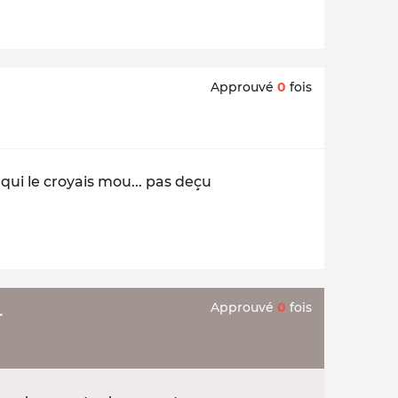
Approuvé
0
fois
 qui le croyais mou... pas deçu
Approuvé
0
fois
r