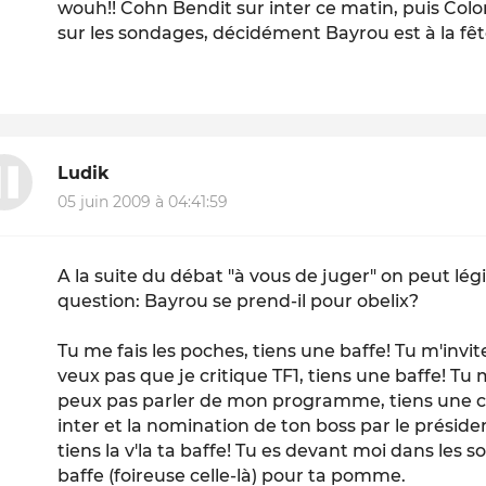
wouh!! Cohn Bendit sur inter ce matin, puis Co
sur les sondages, décidément Bayrou est à la fêt
Ludik
05 juin 2009 à 04:41:59
A la suite du débat "à vous de juger" on peut lé
question: Bayrou se prend-il pour obelix?
Tu me fais les poches, tiens une baffe! Tu m'invi
veux pas que je critique TF1, tiens une baffe! Tu 
peux pas parler de mon programme, tiens une cal
inter et la nomination de ton boss par le préside
tiens la v'la ta baffe! Tu es devant moi dans le
baffe (foireuse celle-là) pour ta pomme.