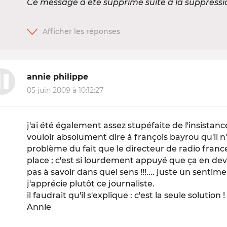
Ce message a été supprimé suite à la suppress
annie philippe
05 juin 2009 à 10:12:27
j'ai été également assez stupéfaite de l'insista
vouloir absolument dire à françois bayrou qu'il n'y
problème du fait que le directeur de radio fran
place ; c'est si lourdement appuyé que ça en deve
pas à savoir dans quel sens !!!.... juste un senti
j'apprécie plutôt ce journaliste.
il faudrait qu'il s'explique : c'est la seule solution !
Annie