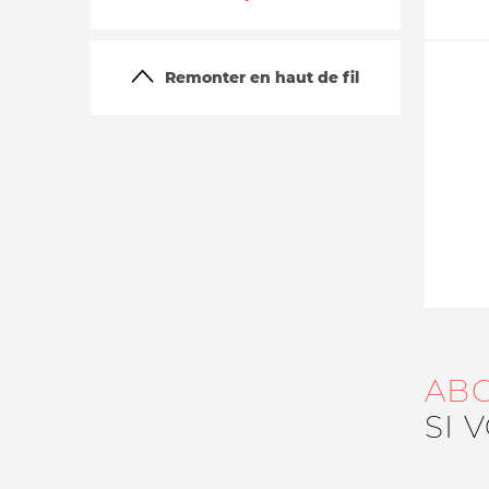
Remonter en haut de fil
La vie du site
AB
SI 